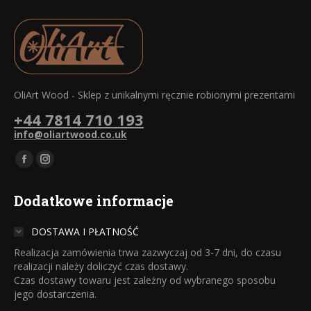
OliArt Wood - Sklep z unikalnymi ręcznie robionymi prezentami
+44 7814 710 193
info@oliartwood.co.uk
Znajdź nas na:
Facebook
Instagram
otworzy
otworzy
Dodatkowe informacje
się
się
w
w
DOSTAWA I PŁATNOŚĆ
nowym
nowym
Realizacja zamówienia trwa zazwyczaj od 3-7 dni, do czasu
oknie
oknie
realizacji należy doliczyć czas dostawy.
Czas dostawy towaru jest zależny od wybranego sposobu
jego dostarczenia.