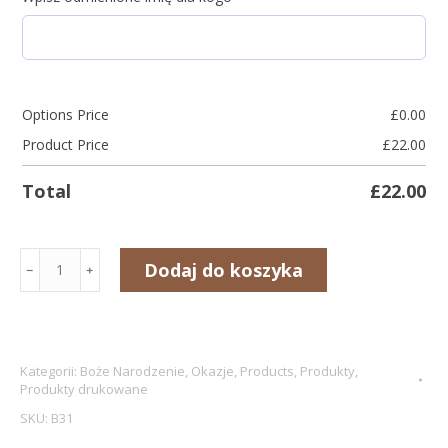
Options Price
£
0.00
Product Price
£
22.00
Total
£
22.00
ilość
Dodaj do koszyka
﹣
﹢
Drewniane
Nosidełko
na
Piwo
Kategorii:
Boże Narodzenie
,
Okazje
,
Products
,
Produkty
,
Produkty drukowane
z
SKU:
B31
Personalizacją