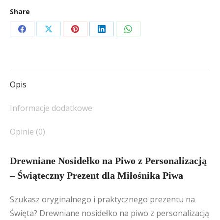
–
Share
Świąteczny
Prezent
Share
Share
Share
Share
Share
dla
on
on
on
on
on
Miłośnika
Facebook
X
Pinterest
LinkedIn
WhatsApp
Piwa
Opis
Informacje dodatkowe
Opinie (0)
Drewniane Nosidełko na Piwo z Personalizacją
– Świąteczny Prezent dla Miłośnika Piwa
Szukasz oryginalnego i praktycznego prezentu na
Święta? Drewniane nosidełko na piwo z personalizacją