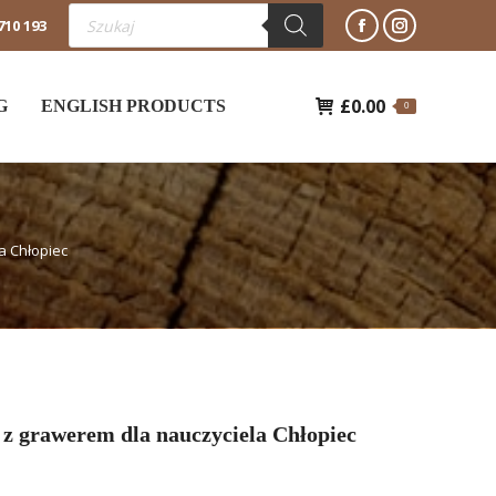
Wyszukiwarka
710 193
produktów
Facebook
Instagram
otworzy
otworzy
£
0.00
się
się
G
ENGLISH PRODUCTS
0
w
w
nowym
nowym
oknie
oknie
a Chłopiec
 z grawerem dla nauczyciela Chłopiec