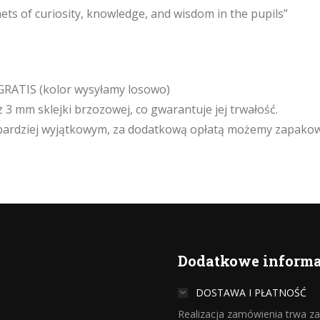
ets of curiosity, knowledge, and wisdom in the pupils”
GRATIS (kolor wysyłamy losowo)
z 3 mm sklejki brzozowej, co gwarantuje jej trwałość.
ze bardziej wyjątkowym, za dodatkową opłatą możemy zapako
Dodatkowe informa
DOSTAWA I PŁATNOŚĆ
Realizacja zamówienia trwa zaz