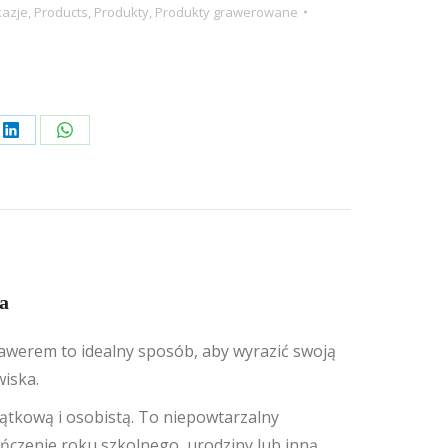
azje
,
Products
,
Produkty
,
Produkty grawerowane
Share
Share
on
on
rest
LinkedIn
WhatsApp
a
awerem to idealny sposób, aby wyrazić swoją
wiska.
yjątkową i osobistą. To niepowtarzalny
ńczenie roku szkolnego, urodziny lub inną