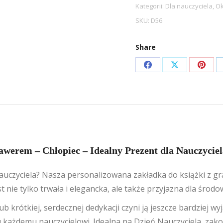
z
Kategorii:
Dla nauczyciela
,
Ok
grawerem
SKU:
D56
dla
nauczyciela
Share
Chłopiec
Share
Share
Share
on
on
on
Facebook
X
Pinte
werem – Chłopiec – Idealny Prezent dla Nauczyciel
auczyciela? Nasza personalizowana zakładka do książki z gr
nie tylko trwała i elegancka, ale także przyjazna dla środo
ub krótkiej, serdecznej dedykacji czyni ją jeszcze bardziej w
każdemu nauczycielowi. Idealna na Dzień Nauczyciela, zako