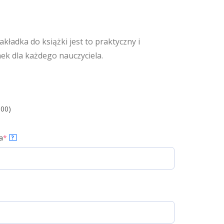
ładka do książki jest to praktyczny i
k dla każdego nauczyciela.
.00)
a
*
?