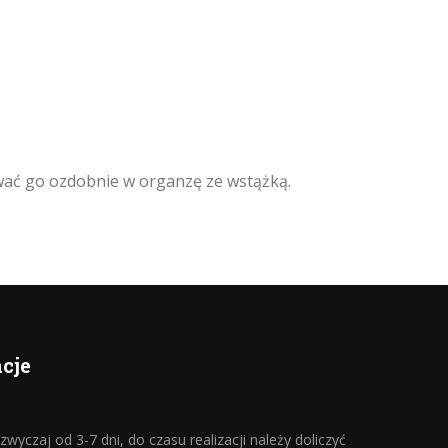
wać go ozdobnie w organzę ze wstążką.
cje
wyczaj od 3-7 dni, do czasu realizacji należy doliczyć