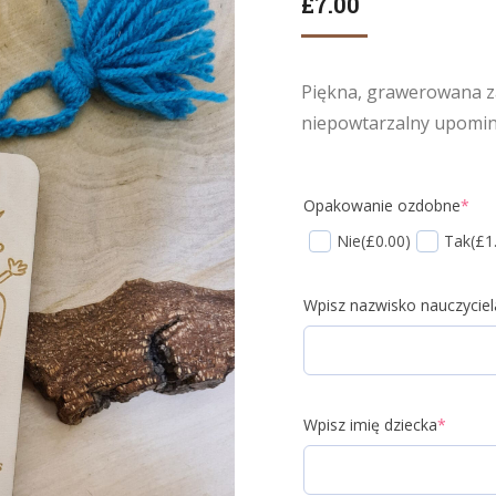
£
7.00
Piękna, grawerowana zak
niepowtarzalny upomine
Opakowanie ozdobne
*
Nie
(£0.00)
Tak
(£1
Wpisz nazwisko nauczyciel
Wpisz imię dziecka
*