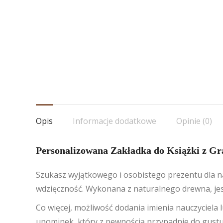
Opis
Informacje dodatkowe
Opinie (0)
Personalizowana Zakładka do Książki z Gra
Szukasz wyjątkowego i osobistego prezentu dla n
wdzięczność. Wykonana z naturalnego drewna, jest 
Co więcej, możliwość dodania imienia nauczyciela l
upominek, który z pewnością przypadnie do gustu 