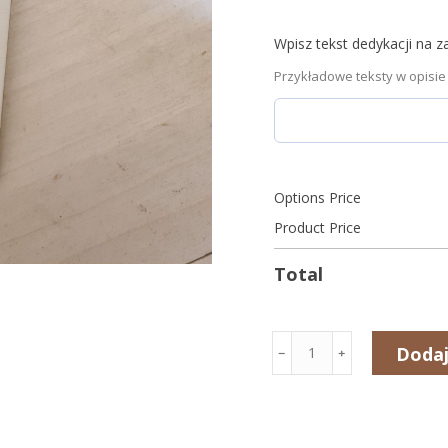
Wpisz tekst dedykacji na z
Przykładowe teksty w opisie
Options Price
Product Price
Total
ilość
Dodaj
﹣
﹢
Zakładka
do
książki