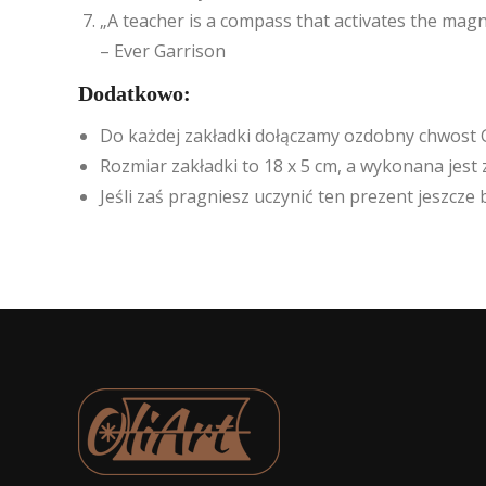
„A teacher is a compass that activates the magn
– Ever Garrison
Dodatkowo:
Do każdej zakładki dołączamy ozdobny chwost 
Rozmiar zakładki to 18 x 5 cm, a wykonana jest 
Jeśli zaś pragniesz uczynić ten prezent jeszc