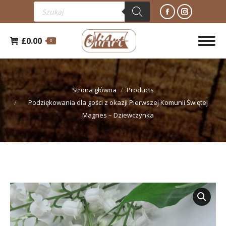
Wyszukiwarka
Facebook
Instagra
produktów
otworzy
otworzy
£
0.00
się
się
0
w
w
nowym
nowym
Jesteś tutaj:
oknie
oknie
Strona główna
Products
Podziękowania dla gości z okazji Pierwszej Komunii Świętej
Magnes – Dziewczynka