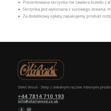
Prezentowana skrzynka nie zawiera butelki z a
Skrzynka jest wykonana z surowego drewna, moż
Za dodatkową opłatą zapakujemy produkt ozdob
OliArt Wood - Sklep z unikalnymi ręcznie robionymi preze
+44 7814 710 193
info@oliartwood.co.uk
Znajdź nas na: