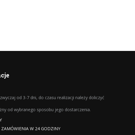
cje
wyczaj od 3-7 dni, do czasu realizacji należy doliczyć
eżny od wybranego sposobu jego dostarczenia.
Y
A ZAMÓWIENIA W 24 GODZINY