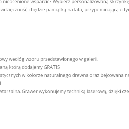
o nieocenione wsparcie? Wybierz personalizowaną skrzynkę 
 wdzięczność i będzie pamiątką na lata, przypominającą o 
owy wedłóg wzoru przedstawionego w galerii.
ianą którą dodajemy GRATIS
ystycznych w kolorze naturalnego drewna oraz bejcowana na
l
owtarzalna. Grawer wykonujemy techniką laserową, dzięki cze