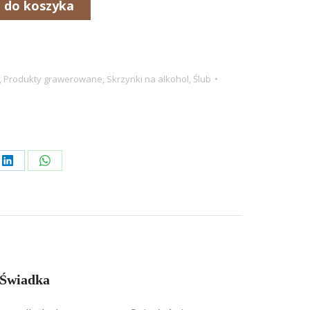
 do koszyka
,
Produkty grawerowane
,
Skrzynki na alkohol
,
Ślub
Share
Share
on
on
rest
LinkedIn
WhatsApp
 Świadka