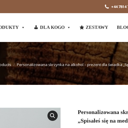
+44 7814 
ODUKTY
DLA KOGO
ZESTAWY
BLO
oducts
Personalizowana skrzynka na alkohol – prezent dla świadka „Sp
Personalizowana skr
„Spisałeś się na med