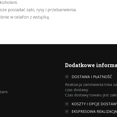
lkoholem.
e posiadać sęki, rysy i przebarwienia.
nie w celafon z wstążką.
Dodatkowe informa
DOSTAWA I PŁATNOŚĆ
Realizacja zamówienia trwa zaz
czas dostawy.
ntami
Czas dostawy towaru jest zal
KOSZTY I OPCJE DOSTAW
EKSPRESOWA REALIZACJ