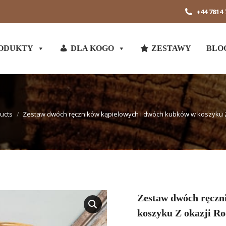
+44 7814 
ODUKTY
DLA KOGO
ZESTAWY
BLO
ucts
Zestaw dwóch ręczników kąpielowych i dwóch kubków w koszyku Z
Zestaw dwóch ręczn
koszyku Z okazji Ro