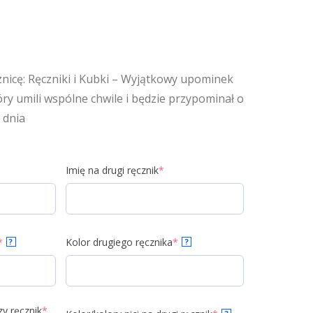
nicę: Ręczniki i Kubki – Wyjątkowy upominek
óry umili wspólne chwile i będzie przypominał o
 dnia
Imię na drugi ręcznik
*
*
Kolor drugiego ręcznika
*
?
?
zy ręcznik
*