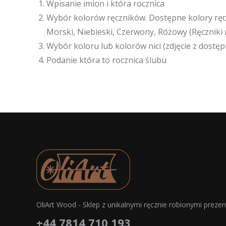
Wpisanie imion i która rocznica
Wybór kolorów ręczników. Dostępne kolory ręcz
Morski, Niebieski, Czerwony, Różowy (Ręczniki 
Wybór koloru lub kolorów nici (zdjęcie z dostę
Podanie która to rocznica ślubu
OliArt Wood - Sklep z unikalnymi ręcznie robionymi preze
+44 7814 710 193