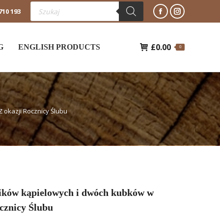
Wyszukiwarka
710 193
produktów
Facebook
Instagram
otworzy
otworzy
£
0.00
się
się
G
ENGLISH PRODUCTS
0
w
w
nowym
nowym
oknie
oknie
 okazji Rocznicy Ślubu
ików kąpielowych i dwóch kubków w
cznicy Ślubu