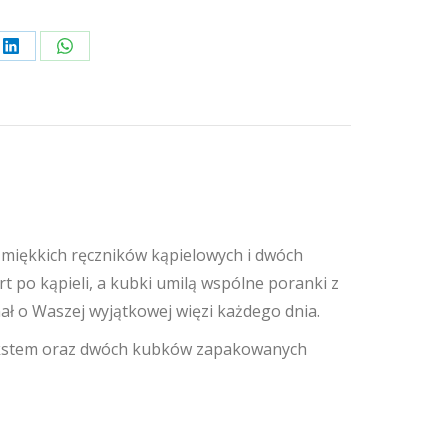
Share
Share
on
on
rest
LinkedIn
WhatsApp
 miękkich ręczników kąpielowych i dwóch
t po kąpieli, a kubki umilą wspólne poranki z
nał o Waszej wyjątkowej więzi każdego dnia.
ekstem oraz dwóch kubków zapakowanych