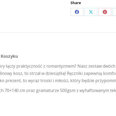
Share
w
koszyku
Share
Share
Share
Z
on
on
on
okazji
Facebook
X
Pinte
Rocznicy
Ślubu
w Koszyku
tóry łączy praktyczność z romantyzmem? Nasz zestaw dwóch
owy kosz, to strzał w dziesiątkę! Ręczniki zapewnią komfor
ko prezent, to wyraz troski i miłości, który będzie przypomi
ach 70×140 cm oraz gramaturze 500gsm z wyhaftowanym t