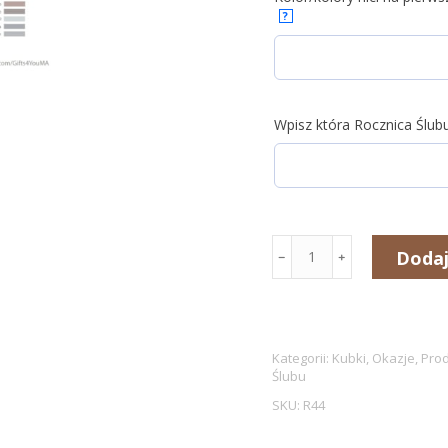
?
Wpisz która Rocznica Ślub
ilość
Dodaj
﹣
﹢
Zestaw
dwóch
ręczników
kąpielowych
Kategorii:
Kubki
,
Okazje
,
Prod
Ślubu
i
SKU:
R44
dwóch
kubków