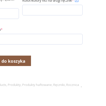
Kolor/kolory nici na drugi ręcznik
*
?
u
*
 do koszyka
ucts
,
Produkty
,
Produkty haftowane
,
Ręczniki
,
Rocznica