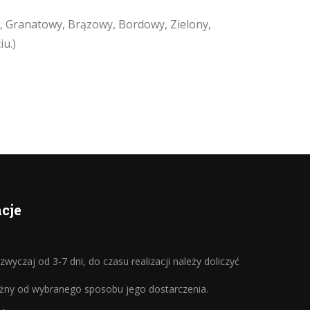
, Granatowy, Brązowy, Bordowy, Zielony,
iu.)
cje
wyczaj od 3-7 dni, do czasu realizacji należy doliczyć
eżny od wybranego sposobu jego dostarczenia.