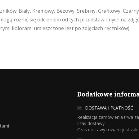
ników: Biały, Kremowy, Beżowy, Srebrny, Grafitowy, Czarny
mogą różnić się odcieniem od tych przedstawionych na zdjęc
pnymi kolorami umieszczone jest po zdjęciach ręczników)
Dodatkowe informa
DOSTAWA I PŁATNOŚĆ
Realizacja zamówienia trwa zaz
czas dostawy.
ntami
Czas dostawy towaru jest zal