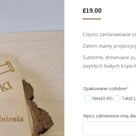
£
19.00
Często zastanawiacie si
Zatem mamy propozycję 
Subtelne, drewniane pud
zwykłych białych kopert
Opakowanie ozdobne
*
Nie
(£0.00)
Tak
(£2
Wpisz odmienione imię dl