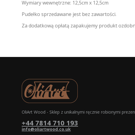
Wymiary wewnętrzne: 12,5cm x 12,5cm
Pudełko sprzedawane jest bez zawartości.
Za dodatkową opłatą zapakujemy produkt ozdobni
OliArt Wood - Sklep z unikalnymi ręcznie robionymi preze
+44 7814 710 193
info@oliartwood.co.uk