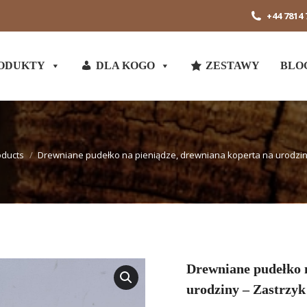
+44 7814 
ODUKTY
DLA KOGO
ZESTAWY
BLO
oducts
Drewniane pudełko na pieniądze, drewniana koperta na urodzin
Drewniane pudełko n
urodziny – Zastrzy