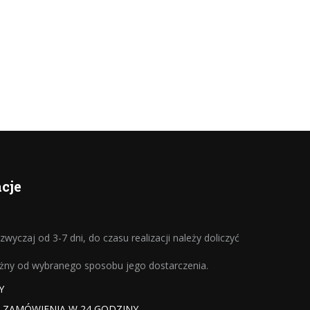
cje
wyczaj od 3-7 dni, do czasu realizacji należy doliczyć
eżny od wybranego sposobu jego dostarczenia.
Y
A ZAMÓWIENIA W 24 GODZINY