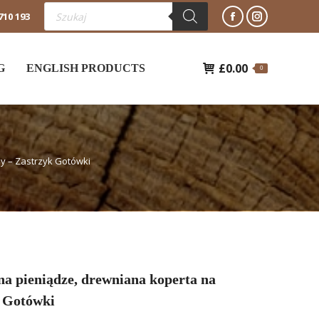
Wyszukiwarka
710 193
produktów
Facebook
Instagram
otworzy
otworzy
£
0.00
się
się
G
ENGLISH PRODUCTS
0
w
w
nowym
nowym
oknie
oknie
y – Zastrzyk Gotówki
a pieniądze, drewniana koperta na
k Gotówki