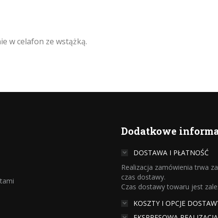
e w celafon ze wstążką.
Dodatkowe informa
DOSTAWA I PŁATNOŚĆ
Realizacja zamówienia trwa zaz
czas dostawy.
ntami
Czas dostawy towaru jest zal
KOSZTY I OPCJE DOSTAW
EKSPRESOWA REALIZACJ