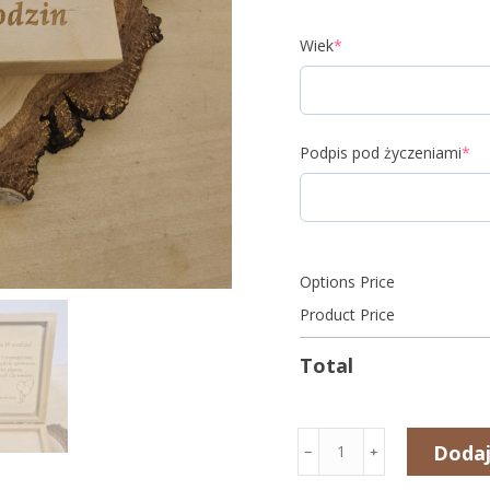
Wiek
*
Podpis pod życzeniami
*
Options Price
Product Price
Total
ilość
Dodaj
﹣
﹢
Drewniane