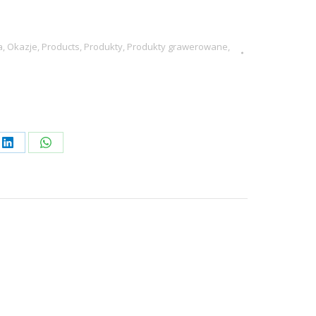
a
,
Okazje
,
Products
,
Produkty
,
Produkty grawerowane
,
Share
Share
on
on
rest
LinkedIn
WhatsApp