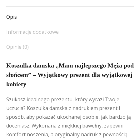
Facebook
X
Pinterest
LinkedIn
WhatsApp
Opis
Informacje dodatkowe
Opinie (0)
Koszulka damska „Mam najlepszego Męża pod
słońcem” – Wyjątkowy prezent dla wyjątkowej
kobiety
Szukasz idealnego prezentu, który wyrazi Twoje
uczucia? Koszulka damska z nadrukiem prezent i
sposób, aby pokazać ukochanej osobie, jak bardzo ją
doceniasz. Wykonana z miękkiej bawełny, zapewni
komfort noszenia, a oryginalny nadruk z pewnością