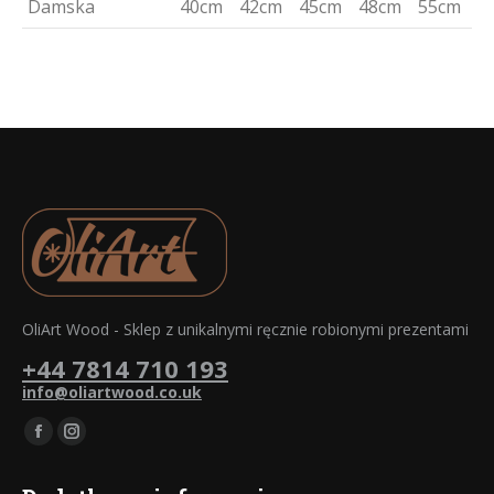
Damska
40cm
42cm
45cm
48cm
55cm
OliArt Wood - Sklep z unikalnymi ręcznie robionymi prezentami
+44 7814 710 193
info@oliartwood.co.uk
Znajdź nas na:
Facebook
Instagram
otworzy
otworzy