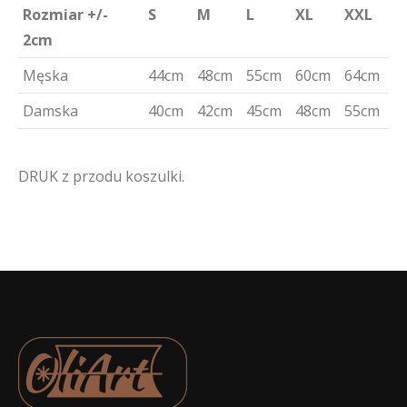
Rozmiar +/-
S
M
L
XL
XXL
2cm
Męska
44cm
48cm
55cm
60cm
64cm
Damska
40cm
42cm
45cm
48cm
55cm
DRUK z przodu koszulki.