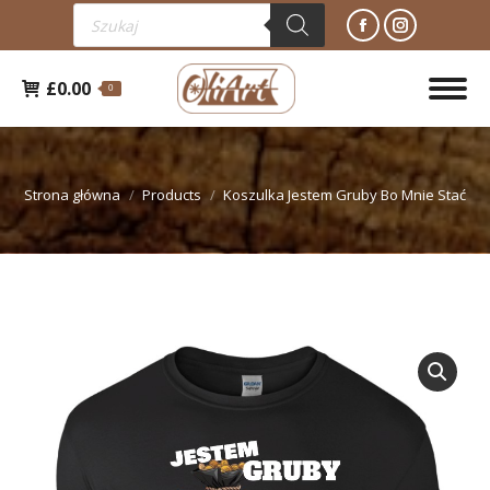
Wyszukiwarka
Facebook
Instagra
produktów
otworzy
otworzy
£
0.00
się
się
0
w
w
nowym
nowym
Jesteś tutaj:
oknie
oknie
Strona główna
Products
Koszulka Jestem Gruby Bo Mnie Stać