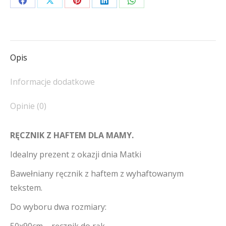
Share
Share
Share
Share
Share
on
on
on
on
on
Facebook
X
Pinterest
LinkedIn
WhatsApp
Opis
Informacje dodatkowe
Opinie (0)
RĘCZNIK Z HAFTEM DLA MAMY.
Idealny prezent z okazji dnia Matki
Bawełniany ręcznik z haftem z wyhaftowanym
tekstem.
Do wyboru dwa rozmiary: