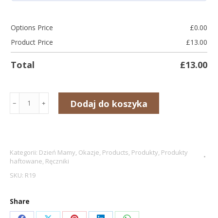
Options Price
£
0.00
Product Price
£
13.00
Total
£
13.00
ilość
Dodaj do koszyka
﹣
﹢
Ręcznik
z
haftem
dla
Kategorii:
Dzień Mamy
,
Okazje
,
Products
,
Produkty
,
Produkty
haftowane
,
Ręczniki
mamy
SKU:
R19
"Kochanej
Mamusi"
Share