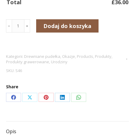
Total
£
36.00
ilość
Dodaj do koszyka
﹣
﹢
Szkatułka
"NIEZBĘDNIK
18"
Prezent
Kategorii:
Drewniane pudełka
,
Okazje
,
Products
,
Produkty
,
Produkty grawerowane
,
Urodziny
na
SKU:
S46
18
urodziny
Share
z
grawerem
Share
Share
Share
Share
Share
on
on
on
on
on
Facebook
X
Pinterest
LinkedIn
WhatsApp
Opis