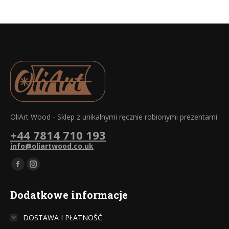
OliArt Wood - Sklep z unikalnymi ręcznie robionymi prezentami
+44 7814 710 193
info@oliartwood.co.uk
Znajdź nas na:
Facebook
Instagram
otworzy
otworzy
Dodatkowe informacje
się
się
w
w
DOSTAWA I PŁATNOŚĆ
nowym
nowym