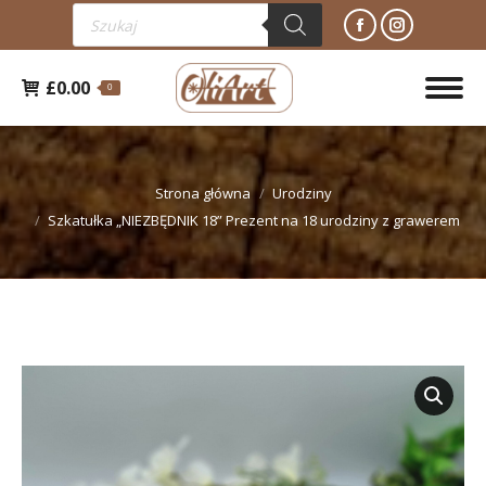
Wyszukiwarka
Facebook
Instagra
produktów
otworzy
otworzy
£
0.00
się
się
0
w
w
nowym
nowym
Jesteś tutaj:
oknie
oknie
Strona główna
Urodziny
Szkatułka „NIEZBĘDNIK 18” Prezent na 18 urodziny z grawerem